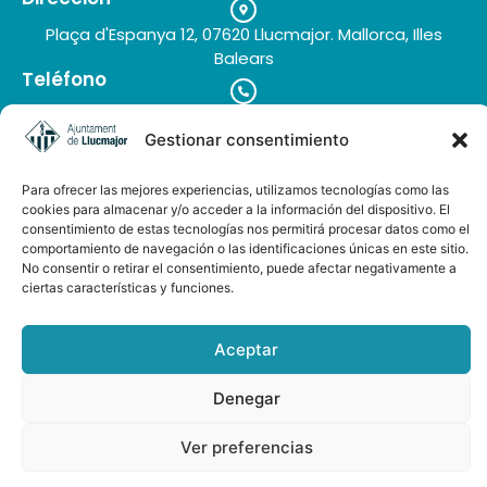
Plaça d'Espanya 12, 07620 Llucmajor. Mallorca, Illes
Balears
Teléfono
+34 971 66 91 62
Correo electrónico
Gestionar consentimiento
turisme@llucmajor.org
Para ofrecer las mejores experiencias, utilizamos tecnologías como las
cookies para almacenar y/o acceder a la información del dispositivo. El
consentimiento de estas tecnologías nos permitirá procesar datos como el
Galería de imágenes
comportamiento de navegación o las identificaciones únicas en este sitio.
Buzón de sugerencias
No consentir o retirar el consentimiento, puede afectar negativamente a
ciertas características y funciones.
Aceptar
Denegar
AUDIOGUÍA LLUCMAJOR ESP-ENG
Ver preferencias
© 2025 VISIT LLUCMAJOR