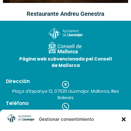
Restaurante Andreu Genestra
30 de junio de 2026
Pàgina web subvencionada pel Consell
de Mallorca
Dirección
Plaça d'Espanya 12, 07620 Llucmajor. Mallorca, Illes
Balears
Teléfono
+34 971 66 91 62
Correo electrónico
Gestionar consentimiento
turisme@llucmajor.org