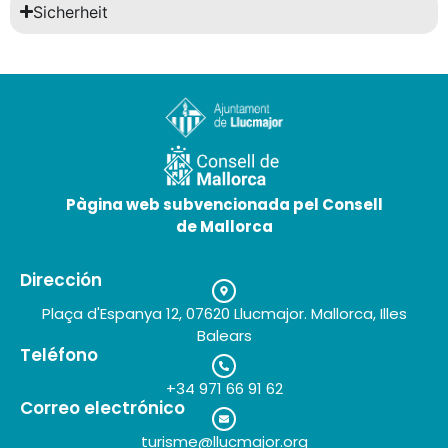
Sicherheit
Pàgina web subvencionada pel Consell
de Mallorca
Dirección
Plaça d'Espanya 12, 07620 Llucmajor. Mallorca, Illes
Balears
Teléfono
+34 971 66 91 62
Correo electrónico
turisme@llucmajor.org