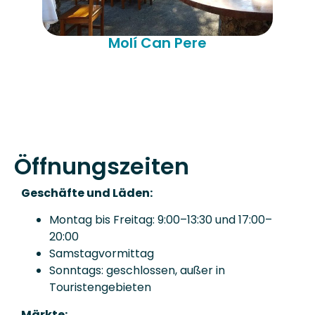
Molí Can Pere
Re
Öffnungszeiten
Geschäfte und Läden:
Montag bis Freitag: 9:00–13:30 und 17:00–
20:00
Samstagvormittag
Sonntags: geschlossen, außer in
Touristengebieten
Märkte: