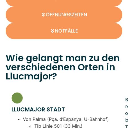
ÖFFNUNGSZEITEN
NOTFÄLLE
Wie gelangt man zu den
verschiedenen Orten in
Llucmajor?
B
r
LLUCMAJOR STADT
o
Von Palma (Pça. d’Espanya, U-Bahnhof)
b
Tib Linie 501 (33 Min.)
T