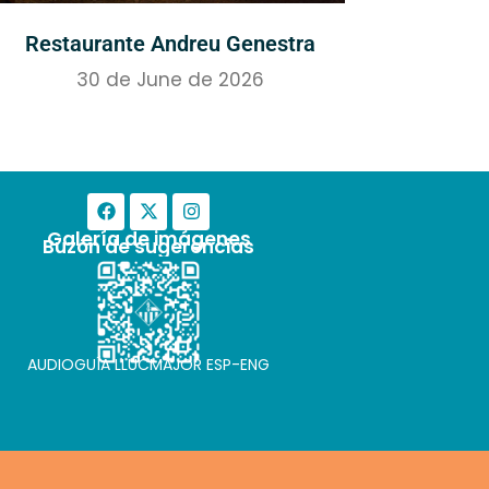
Restaurante Andreu Genestra
30 de June de 2026
Galería de imágenes
Buzón de sugerencias
AUDIOGUÍA LLUCMAJOR ESP-ENG