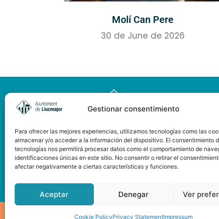
Molí Can Pere
30 de June de 2026
Gestionar consentimiento
Para ofrecer las mejores experiencias, utilizamos tecnologías como las coo
almacenar y/o acceder a la información del dispositivo. El consentimiento 
tecnologías nos permitirá procesar datos como el comportamiento de nave
identificaciones únicas en este sitio. No consentir o retirar el consentimien
afectar negativamente a ciertas características y funciones.
Pàgina web subvencionada
pel Consell de Mallorca
Aceptar
Denegar
Ver prefe
© 2025 VISIT LLUCMAJOR
Cookie Policy
PRIVACY POLICY
Privacy Statement
Impressum
LEGAL NOTI