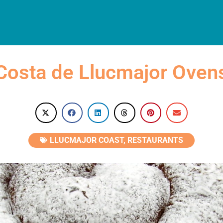
OMMODATION
WHERE TO EAT
VISITS
SCHEDULE
ENG
Costa de Llucmajor Oven
LLUCMAJOR COAST
,
RESTAURANTS