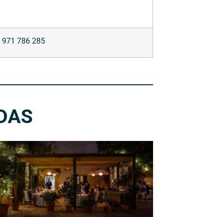
971 786 285
DAS