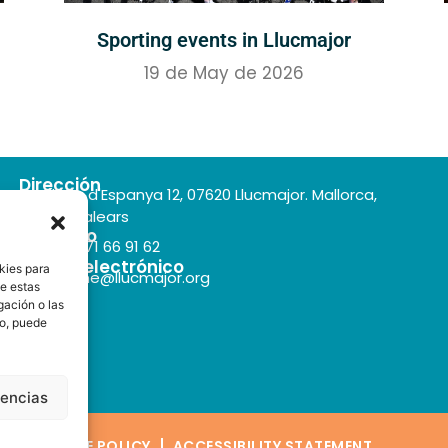
Sporting events in Llucmajor
19 de May de 2026
Dirección
Plaça d'Espanya 12, 07620 Llucmajor. Mallorca,
Illes Balears
Teléfono
+34 971 66 91 62
Correo electrónico
kies para
turisme@llucmajor.org
de estas
gación o las
to, puede
rencias
CE
COOKIE POLICY
ACCESSIBILITY STATEMENT​