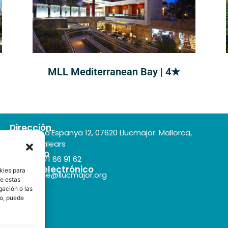
MLL Mediterranean Bay | 4★
Dirección
Plaça d'Espanya 12, 07620 Llucmajor. Mallorca,
Illes Balears
Teléfono
+34 971 66 91 62
Correo electrónico
kies para
turisme@llucmajor.org
de estas
gación o las
to, puede