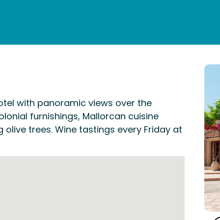
OMMODATION
WHERE TO EAT
VISITS
SCHEDULE
ENG
otel with panoramic views over the
olonial furnishings, Mallorcan cuisine
 olive trees. Wine tastings every Friday at