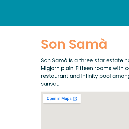
HOME
DISCOVER
ACC
Son Samà
Son Samà is a three‑star estate h
Migjorn plain. Fifteen rooms with c
restaurant and infinity pool among
sunset.