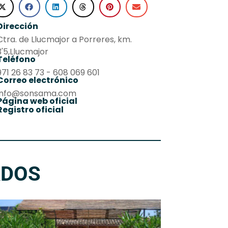
Dirección
Ctra. de Llucmajor a Porreres, km.
3'5,Llucmajor
Teléfono
971 26 83 73 - 608 069 601
Correo electrónico
info@sonsama.com
Página web oficial
Registro oficial
ADOS