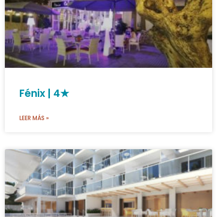
Fénix | 4★
LEER MÁS »