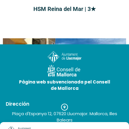
HSM Reina del Mar | 3★
Pàgina web subvencionada pel Consell
de Mallorca
Dirección
Blue Sea Mediodía | 3★
Plaça d'Espanya 12, 07620 Llucmajor. Mallorca, Illes
Balears
Teléfono