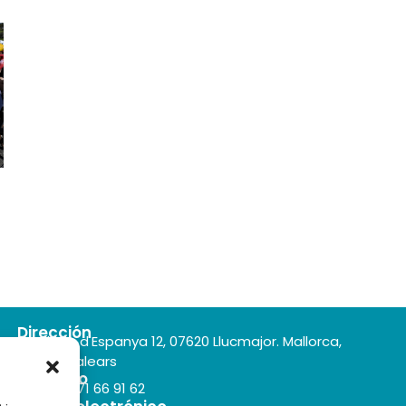
Dirección
Plaça d'Espanya 12, 07620 Llucmajor. Mallorca,
Illes Balears
Teléfono
+34 971 66 91 62