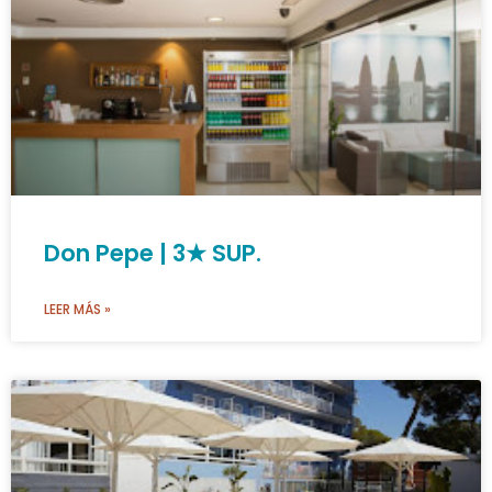
Don Pepe | 3★ SUP.
LEER MÁS »