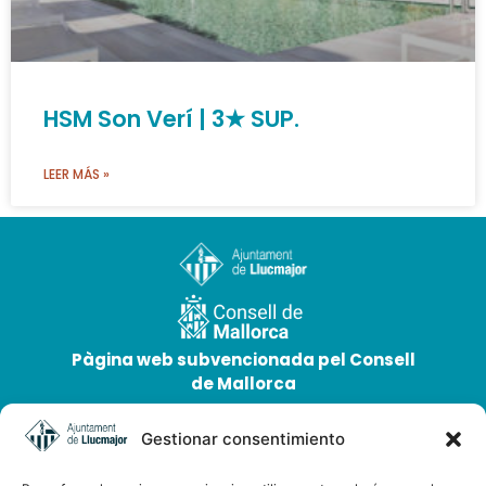
HSM Son Verí | 3★ SUP.
LEER MÁS »
Pàgina web subvencionada pel Consell
de Mallorca
Gestionar consentimiento
Dirección
Plaça d'Espanya 12, 07620 Llucmajor. Mallorca, Illes