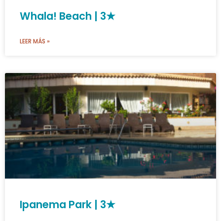
Whala! Beach | 3★
LEER MÁS »
Ipanema Park | 3★