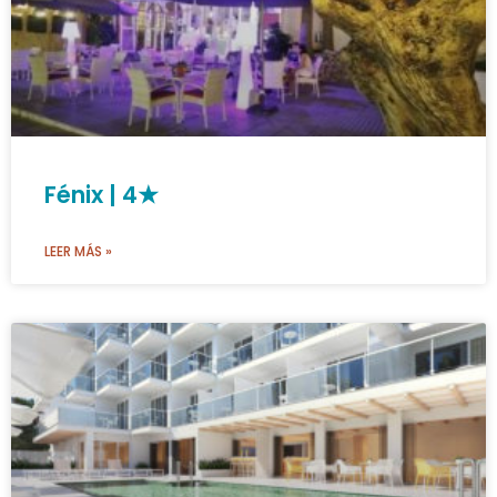
Fénix | 4★
LEER MÁS »