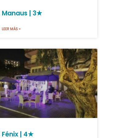
Manaus | 3★
LEER MÁS »
Fénix | 4★