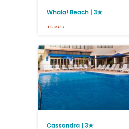
Whala! Beach | 3★
LEER MÁS »
Cassandra | 3★