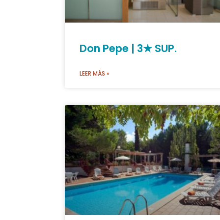
Don Pepe | 3★ SUP.
LEER MÁS »