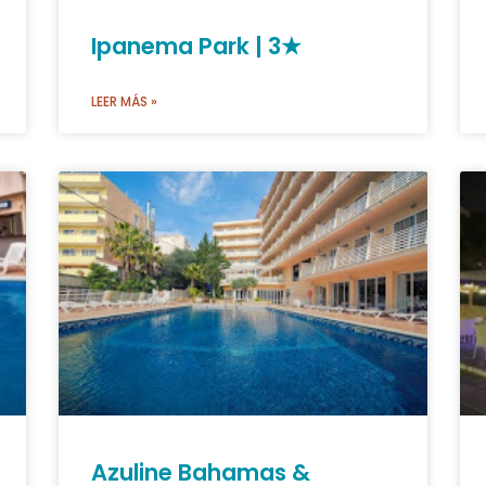
Ipanema Park | 3★
LEER MÁS »
Azuline Bahamas &