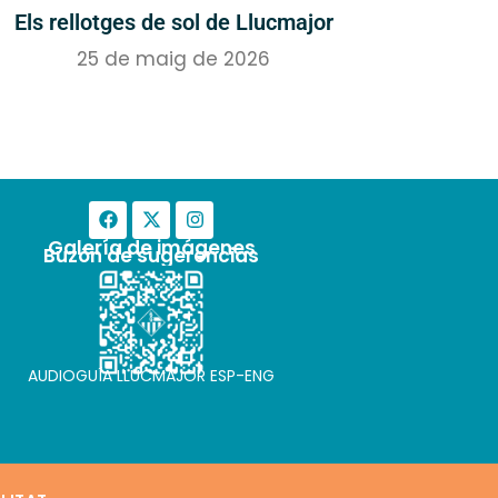
Els rellotges de sol de Llucmajor
25 de maig de 2026
Galería de imágenes
Buzón de sugerencias
AUDIOGUÍA LLUCMAJOR ESP-ENG