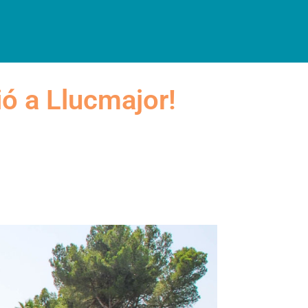
INFORMACIÓ PRÀCTICA
ió a Llucmajor!