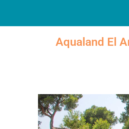
INICI
DESCOBREIX
A
Aqualand El Ar