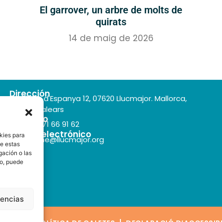
El garrover, un arbre de molts de
quirats
14 de maig de 2026
Dirección
Plaça d'Espanya 12, 07620 Llucmajor. Mallorca,
Illes Balears
Teléfono
+34 971 66 91 62
Correo electrónico
kies para
turisme@llucmajor.org
de estas
gación o las
to, puede
rencias