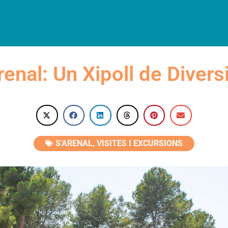
LLOTJAMENTS
RESTAURACIÓ
VISITES
AGENDA
CAT
enal: Un Xipoll de Divers
S'ARENAL
,
VISITES I EXCURSIONS