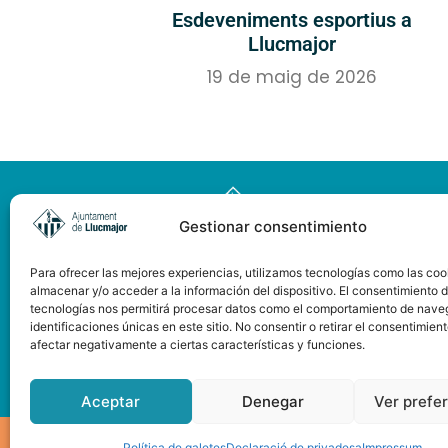
Esdeveniments esportius a
Llucmajor
19 de maig de 2026
Gestionar consentimiento
Para ofrecer las mejores experiencias, utilizamos tecnologías como las coo
almacenar y/o acceder a la información del dispositivo. El consentimiento 
tecnologías nos permitirá procesar datos como el comportamiento de nave
identificaciones únicas en este sitio. No consentir o retirar el consentimien
afectar negativamente a ciertas características y funciones.
Pàgina web subvencionada
pel Consell de Mallorca
Aceptar
Denegar
Ver prefe
Política de galetes
Declaració de privadesa
Impressum