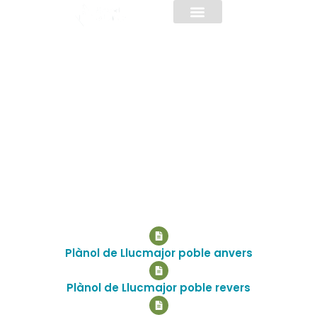
INFORMACIÓ PRÀCTICA
Fullets
Plànol de Llucmajor poble anvers
Plànol de Llucmajor poble revers