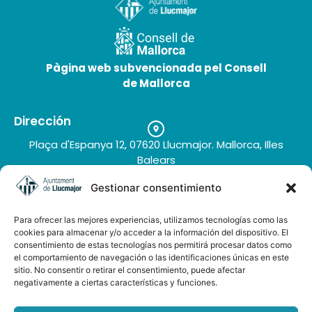
Pàgina web subvencionada pel Consell
de Mallorca
Dirección
Plaça d'Espanya 12, 07620 Llucmajor. Mallorca, Illes
Balears
Teléfono
Gestionar consentimiento
+34 971 66 91 62
Correo electrónico
Para ofrecer las mejores experiencias, utilizamos tecnologías como las
turisme@llucmajor.org
cookies para almacenar y/o acceder a la información del dispositivo. El
consentimiento de estas tecnologías nos permitirá procesar datos como
el comportamiento de navegación o las identificaciones únicas en este
sitio. No consentir o retirar el consentimiento, puede afectar
Galería de imágenes
negativamente a ciertas características y funciones.
Buzón de sugerencias