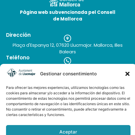
Pàgina web subvencionada pel Consell
de Mallorca
Dirección
Plaça d'Espanya 12, 07620 Llucmajor. Mallorca, Illes
Balears
Teléfono
+34 971 66 91 62
Correo electrónico
Gestionar consentimiento
turisme@llucmajor.org
Para ofrecer las mejores experiencias, utilizamos tecnologías como las
cookies para almacenar y/o acceder a la información del dispositivo. El
consentimiento de estas tecnologías nos permitirá procesar datos como el
comportamiento de navegación o las identificaciones únicas en este sitio.
Galería de imágenes
Buzón de sugerencias
No consentir o retirar el consentimiento, puede afectar negativamente a
ciertas características y funciones.
Aceptar