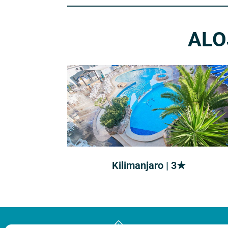
ALO
Kilimanjaro | 3★