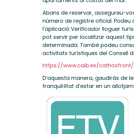
apartaments al costat del mar.
Abans de reservar, assegureu-vo
número de registre oficial. Pode
l’aplicació Verificador lloguer turí
pot servir per localitzar aquest t
determinada. També podeu consultar
activitats turístiques del Consell 
https://www.caib.es/cathosfront
D’aquesta manera, gaudiràs de le
tranquil·litat d’estar en un allotja