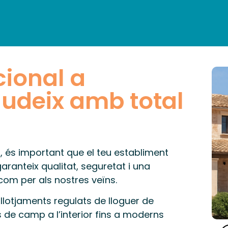
LLOTJAMENTS
RESTAURACIÓ
VISITES
AGENDA
CAT
cional a
audeix amb total
, és important que el teu establiment
garanteix qualitat, seguretat i una
 com per als nostres veïns.
llotjaments regulats de lloguer de
 de camp a l’interior fins a moderns