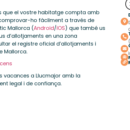
s que el vostre habitatge compta amb
u comprovar-ho fàcilment a través de
stic Mallorca (
Android
/
IOS
) que també us
ipus d’allotjaments en una zona
 el registre oficial d’allotjaments i
de Mallorca.
/cens
s vacances a Llucmajor amb la
ment legal i de confiança.