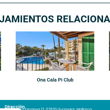
JAMIENTOS RELACION
Ona Cala Pi Club
Dirección
Plaça d'Espanya 12, 07620 Llucmajor. Mallorca,