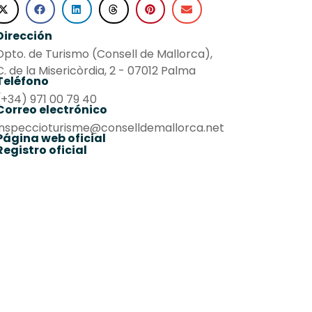
Dirección
Dpto. de Turismo (Consell de Mallorca),
C. de la Misericòrdia, 2 - 07012 Palma
Teléfono
(+34) 971 00 79 40
Correo electrónico
inspeccioturisme@conselldemallorca.net
Página web oficial
Registro oficial