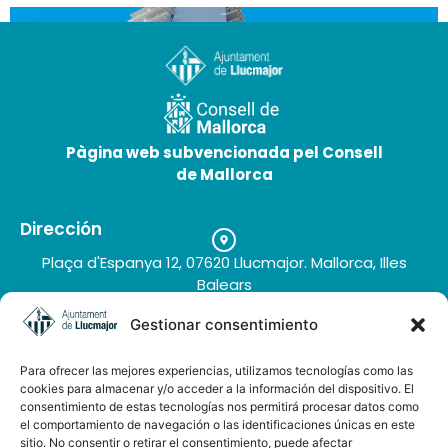
Pàgina web subvencionada pel Consell
de Mallorca
Dirección
Torre Azul & Spa | 4★
Plaça d'Espanya 12, 07620 Llucmajor. Mallorca, Illes
Balears
Teléfono
Gestionar consentimiento
+34 971 66 91 62
Correo electrónico
Para ofrecer las mejores experiencias, utilizamos tecnologías como las
turisme@llucmajor.org
cookies para almacenar y/o acceder a la información del dispositivo. El
consentimiento de estas tecnologías nos permitirá procesar datos como
el comportamiento de navegación o las identificaciones únicas en este
sitio. No consentir o retirar el consentimiento, puede afectar