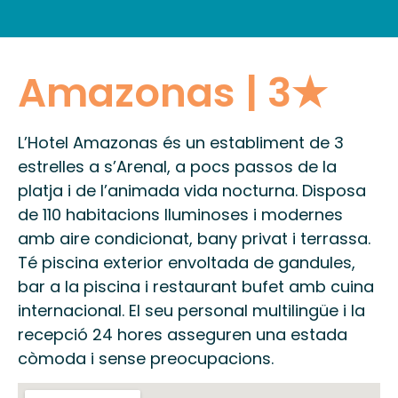
INFORMACIÓ PRÀCTICA
Amazonas | 3★
L’Hotel Amazonas és un establiment de 3
estrelles a s’Arenal, a pocs passos de la
platja i de l’animada vida nocturna. Disposa
de 110 habitacions lluminoses i modernes
amb aire condicionat, bany privat i terrassa.
Té piscina exterior envoltada de gandules,
bar a la piscina i restaurant bufet amb cuina
internacional. El seu personal multilingüe i la
recepció 24 hores asseguren una estada
còmoda i sense preocupacions.