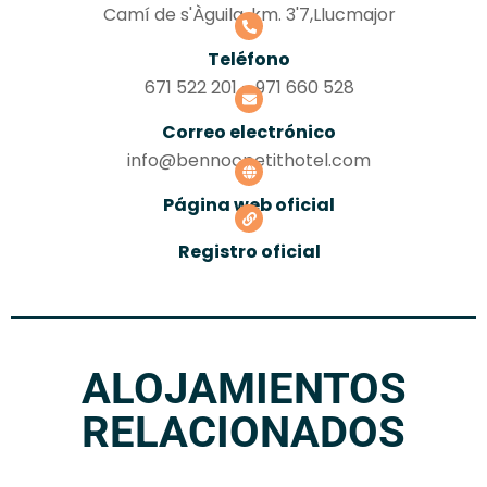
Camí de s'Àguila, km. 3'7,Llucmajor
Teléfono
671 522 201 - 971 660 528
Correo electrónico
info@bennocpetithotel.com
Página web oficial
Registro oficial
ALOJAMIENTOS
RELACIONADOS