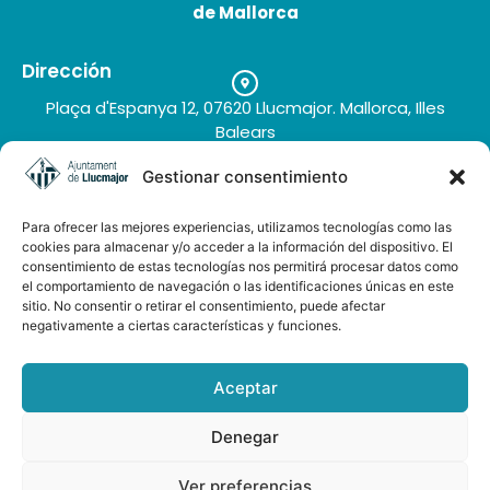
de Mallorca
Finca hotel La Verana
Dirección
Plaça d'Espanya 12, 07620 Llucmajor. Mallorca, Illes
Balears
Teléfono
Gestionar consentimiento
+34 971 66 91 62
Correo electrónico
Para ofrecer las mejores experiencias, utilizamos tecnologías como las
turisme@llucmajor.org
cookies para almacenar y/o acceder a la información del dispositivo. El
consentimiento de estas tecnologías nos permitirá procesar datos como
el comportamiento de navegación o las identificaciones únicas en este
sitio. No consentir o retirar el consentimiento, puede afectar
Galería de imágenes
negativamente a ciertas características y funciones.
Buzón de sugerencias
Aceptar
Denegar
AUDIOGUÍA LLUCMAJOR ESP-ENG
Ver preferencias