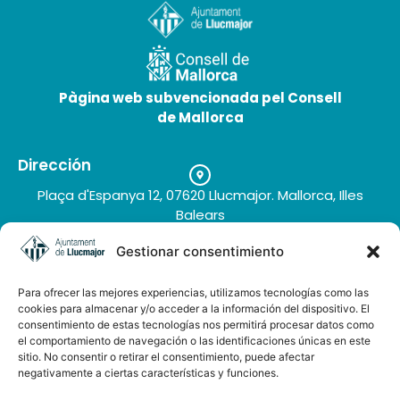
Pàgina web subvencionada pel Consell
de Mallorca
Sa Bassa Crua
Dirección
Plaça d'Espanya 12, 07620 Llucmajor. Mallorca, Illes
Balears
Teléfono
Gestionar consentimiento
+34 971 66 91 62
Correo electrónico
Para ofrecer las mejores experiencias, utilizamos tecnologías como las
turisme@llucmajor.org
cookies para almacenar y/o acceder a la información del dispositivo. El
consentimiento de estas tecnologías nos permitirá procesar datos como
el comportamiento de navegación o las identificaciones únicas en este
sitio. No consentir o retirar el consentimiento, puede afectar
Galería de imágenes
negativamente a ciertas características y funciones.
Buzón de sugerencias