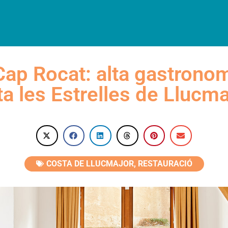
LLOTJAMENTS
RESTAURACIÓ
VISITES
AGENDA
CAT
Cap Rocat: alta gastrono
ta les Estrelles de Llucma
COSTA DE LLUCMAJOR
,
RESTAURACIÓ