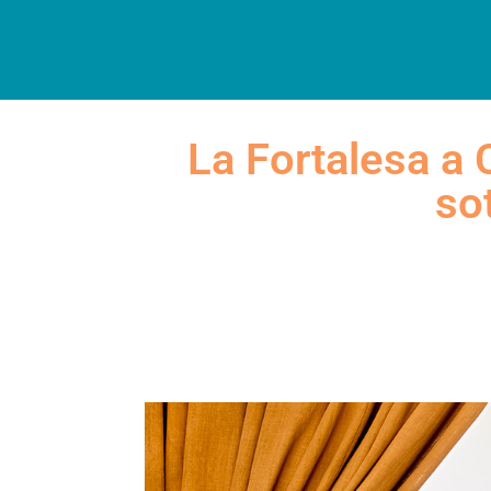
INICI
DESCOBREIX
A
La Fortalesa a 
so