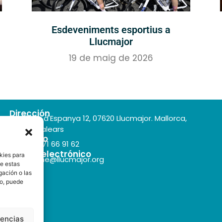
Esdeveniments esportius a
Llucmajor
19 de maig de 2026
Dirección
Plaça d'Espanya 12, 07620 Llucmajor. Mallorca,
Illes Balears
Teléfono
+34 971 66 91 62
Correo electrónico
kies para
turisme@llucmajor.org
de estas
gación o las
to, puede
rencias