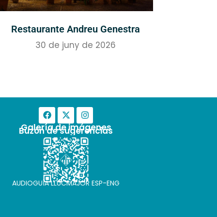
Restaurante Andreu Genestra
30 de juny de 2026
Galería de imágenes
Buzón de sugerencias
AUDIOGUÍA LLUCMAJOR ESP-ENG