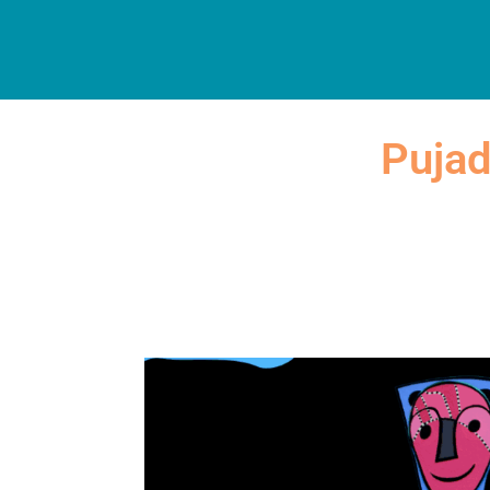
INICI
DESCOBREIX
A
Pujad