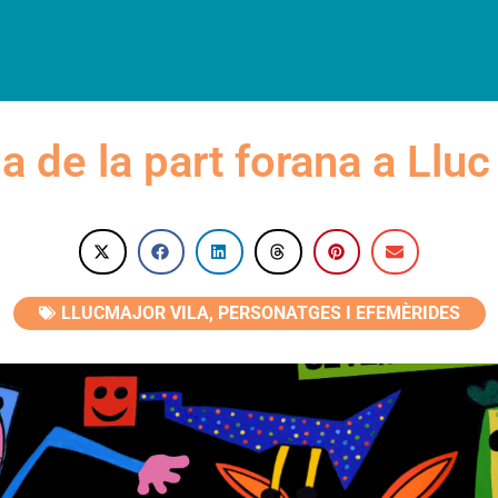
LLOTJAMENTS
RESTAURACIÓ
VISITES
AGENDA
CAT
a de la part forana a Lluc
LLUCMAJOR VILA
,
PERSONATGES I EFEMÈRIDES