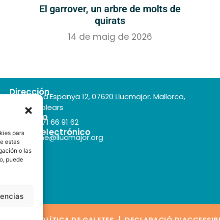
El garrover, un arbre de molts de
quirats
14 de maig de 2026
Dirección
Plaça d'Espanya 12, 07620 Llucmajor. Mallorca,
Illes Balears
Teléfono
+34 971 66 91 62
Correo electrónico
kies para
turisme@llucmajor.org
de estas
gación o las
to, puede
rencias