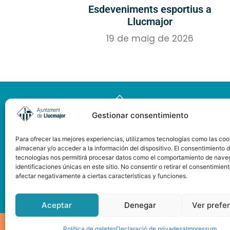
Esdeveniments esportius a
Llucmajor
19 de maig de 2026
Gestionar consentimiento
Para ofrecer las mejores experiencias, utilizamos tecnologías como las coo
almacenar y/o acceder a la información del dispositivo. El consentimiento 
tecnologías nos permitirá procesar datos como el comportamiento de nave
identificaciones únicas en este sitio. No consentir o retirar el consentimien
afectar negativamente a ciertas características y funciones.
Pàgina web subvencionada
pel Consell de Mallorca
Aceptar
Denegar
Ver prefe
© 2025 VISIT LLUCMAJOR
Política de galetes
Declaració de privadesa
Impressum