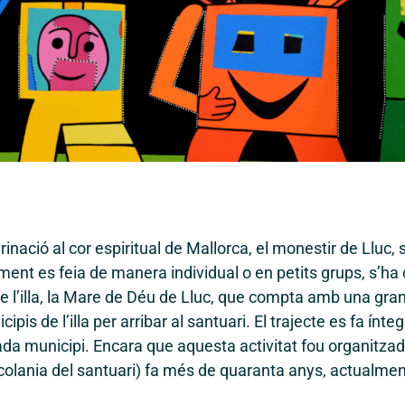
nació al cor espiritual de Mallorca, el monestir de Lluc, 
ent es feia de manera individual o en petits grups, s’ha 
de l’illa, la Mare de Déu de Lluc, que compta amb una gran
pis de l’illa per arribar al santuari. El trajecte es fa ín
da municipi. Encara que aquesta activitat fou organitzad
colania del santuari) fa més de quaranta anys, actualment