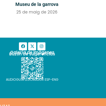
Museu de la garrova
25 de maig de 2026
Galería de imágenes
Buzón de sugerencias
AUDIOGUÍA LLUCMAJOR ESP-ENG