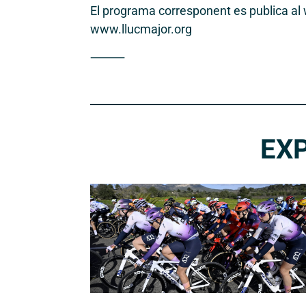
El programa corresponent es publica al
www.llucmajor.org
⸻
EX