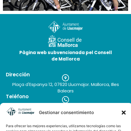
Esdeveniments esportius a Llucmajor
19 de maig de 2026
Pàgina web subvencionada pel Consell
de Mallorca
Dirección
Plaça d'Espanya 12, 07620 Llucmajor. Mallorca, Illes
Balears
Teléfono
+34 971 66 91 62
Correo electrónico
Gestionar consentimiento
turisme@llucmajor.org
Para ofrecer las mejores experiencias, utilizamos tecnologías como las