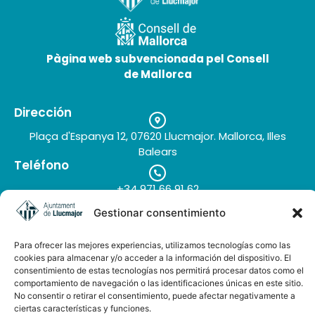
19 de maig de 2026
Pàgina web subvencionada pel Consell
de Mallorca
Dirección
Plaça d'Espanya 12, 07620 Llucmajor. Mallorca, Illes
Balears
Teléfono
+34 971 66 91 62
Correo electrónico
Gestionar consentimiento
turisme@llucmajor.org
Para ofrecer las mejores experiencias, utilizamos tecnologías como las
cookies para almacenar y/o acceder a la información del dispositivo. El
consentimiento de estas tecnologías nos permitirá procesar datos como el
Galería de imágenes
Buzón de sugerencias
comportamiento de navegación o las identificaciones únicas en este sitio.
No consentir o retirar el consentimiento, puede afectar negativamente a
ciertas características y funciones.