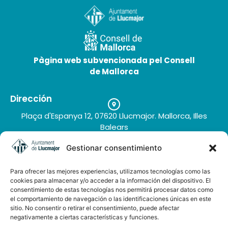
Pàgina web subvencionada pel Consell
de Mallorca
Dirección
Plaça d'Espanya 12, 07620 Llucmajor. Mallorca, Illes
Balears
Teléfono
Amazonas | 3★
Gestionar consentimiento
+34 971 66 91 62
Correo electrónico
Para ofrecer las mejores experiencias, utilizamos tecnologías como las
turisme@llucmajor.org
cookies para almacenar y/o acceder a la información del dispositivo. El
consentimiento de estas tecnologías nos permitirá procesar datos como
el comportamiento de navegación o las identificaciones únicas en este
sitio. No consentir o retirar el consentimiento, puede afectar
Galería de imágenes
negativamente a ciertas características y funciones.
Buzón de sugerencias