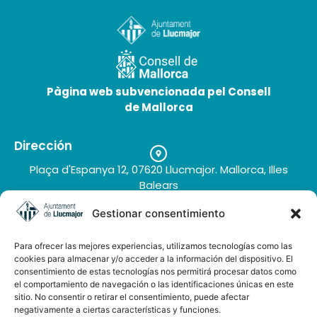
Pàgina web subvencionada pel Consell
de Mallorca
Dirección
Plaça d'Espanya 12, 07620 Llucmajor. Mallorca, Illes
Balears
Teléfono
Son Vidal
Gestionar consentimiento
+34 971 66 91 62
Correo electrónico
Para ofrecer las mejores experiencias, utilizamos tecnologías como las
turisme@llucmajor.org
cookies para almacenar y/o acceder a la información del dispositivo. El
consentimiento de estas tecnologías nos permitirá procesar datos como
el comportamiento de navegación o las identificaciones únicas en este
sitio. No consentir o retirar el consentimiento, puede afectar
Galería de imágenes
negativamente a ciertas características y funciones.
Buzón de sugerencias