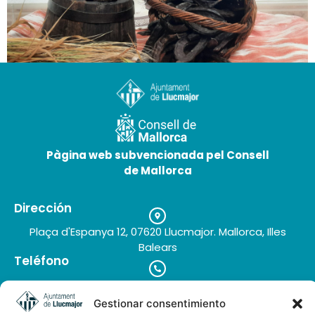
Museo de la algarroba
25 de Mai de 2026
Pàgina web subvencionada pel Consell
de Mallorca
Dirección
Plaça d'Espanya 12, 07620 Llucmajor. Mallorca, Illes
Balears
Teléfono
+34 971 66 91 62
Correo electrónico
Gestionar consentimiento