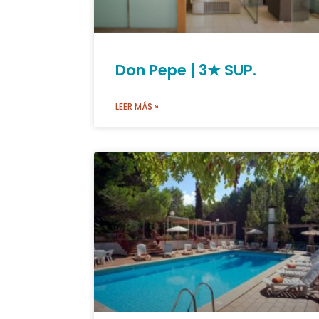
Don Pepe | 3★ SUP.
LEER MÁS »