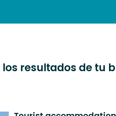
OMMODATION
WHERE TO EAT
VISITS
SCHEDULE
ENG
 los resultados de tu
Tourist accommodation 