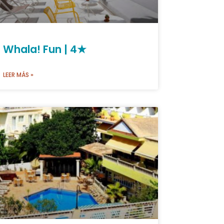
Whala! Fun | 4★
LEER MÁS »