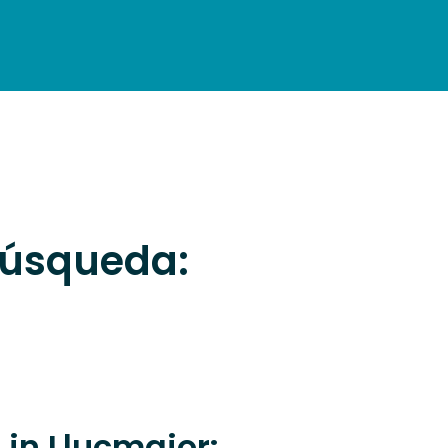
PRACTICAL INFORMATION
 búsqueda:
in Llucmajor: