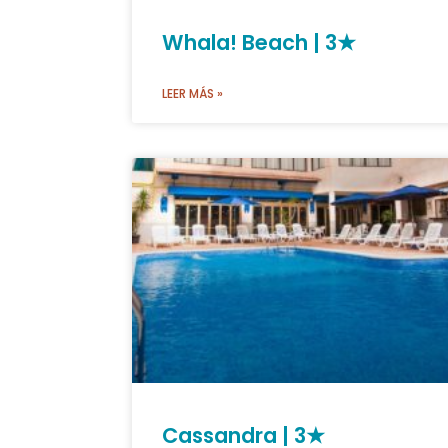
Whala! Beach | 3★
LEER MÁS »
Cassandra | 3★