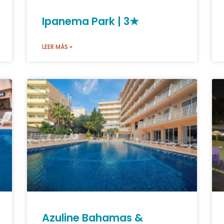
Ipanema Park | 3★
LEER MÁS »
Azuline Bahamas &