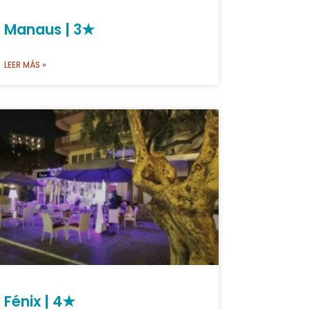
Manaus | 3★
LEER MÁS »
Fénix | 4★