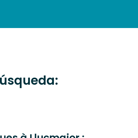
NFORMATIONS PRATIQUES
 búsqueda:
ues à Llucmajor :