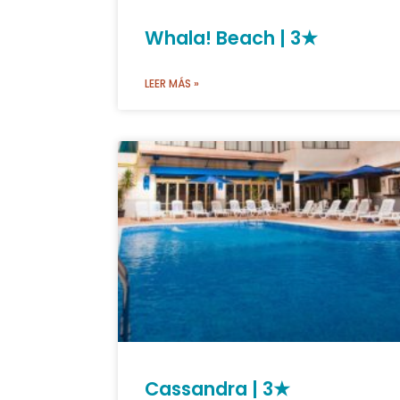
Whala! Beach | 3★
LEER MÁS »
Cassandra | 3★