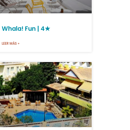
Whala! Fun | 4★
LEER MÁS »