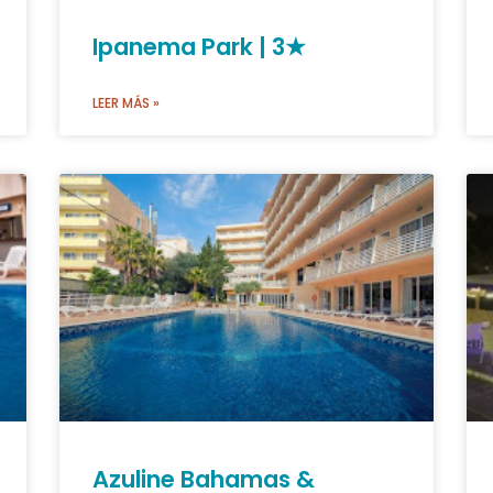
Ipanema Park | 3★
LEER MÁS »
Azuline Bahamas &