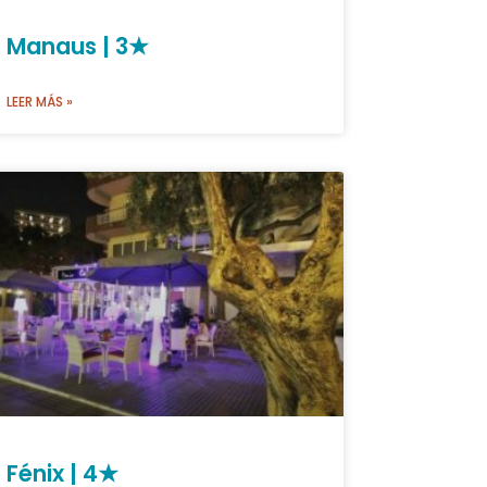
Manaus | 3★
LEER MÁS »
Fénix | 4★