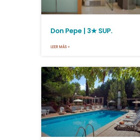
Don Pepe | 3★ SUP.
LEER MÁS »