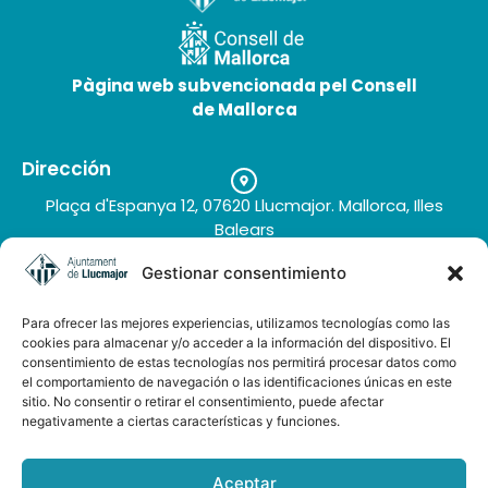
Pàgina web subvencionada pel Consell
de Mallorca
Dirección
Plaça d'Espanya 12, 07620 Llucmajor. Mallorca, Illes
Balears
Teléfono
Gestionar consentimiento
+34 971 66 91 62
Correo electrónico
Para ofrecer las mejores experiencias, utilizamos tecnologías como las
turisme@llucmajor.org
cookies para almacenar y/o acceder a la información del dispositivo. El
consentimiento de estas tecnologías nos permitirá procesar datos como
el comportamiento de navegación o las identificaciones únicas en este
sitio. No consentir o retirar el consentimiento, puede afectar
Galería de imágenes
negativamente a ciertas características y funciones.
Buzón de sugerencias
Aceptar