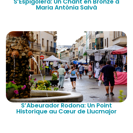
S’Espigolera: Un Chant en Bronze à
Maria Antònia Salvà
S’Abeurador Rodona: Un Point
Historique au Cœur de Llucmajor