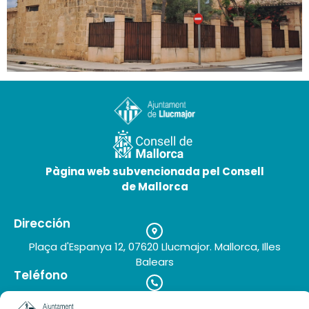
Architecture industrielle de Llucmajor
25 de mai de 2026
Pàgina web subvencionada pel Consell
de Mallorca
Dirección
Plaça d'Espanya 12, 07620 Llucmajor. Mallorca, Illes
Balears
Teléfono
+34 971 66 91 62