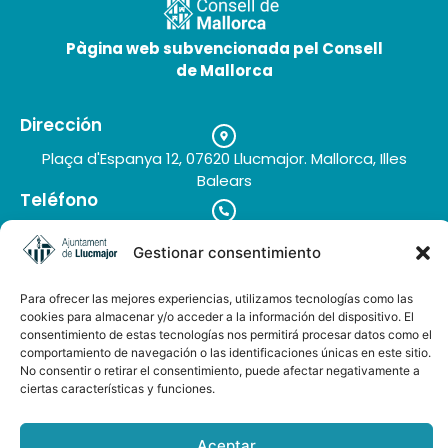
Pàgina web subvencionada pel Consell
de Mallorca
Dirección
Plaça d'Espanya 12, 07620 Llucmajor. Mallorca, Illes
Balears
Teléfono
+34 971 66 91 62
Correo electrónico
Gestionar consentimiento
turisme@llucmajor.org
Para ofrecer las mejores experiencias, utilizamos tecnologías como las
cookies para almacenar y/o acceder a la información del dispositivo. El
consentimiento de estas tecnologías nos permitirá procesar datos como el
comportamiento de navegación o las identificaciones únicas en este sitio.
Galería de imágenes
Buzón de sugerencias
No consentir o retirar el consentimiento, puede afectar negativamente a
ciertas características y funciones.
Aceptar