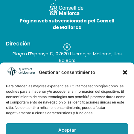
Pàgina web subvencionada pel Consell
de Mallorca
Dirección
Plaça d'Espanya 12, 07620 Llucmajor. Mallorca, Illes
Balears
Teléfono
Gestionar consentimiento
+34 971 66 91 62
Correo electrónico
Para ofrecer las mejores experiencias, utilizamos tecnologías como las
turisme@llucmajor.org
cookies para almacenar y/o acceder a la información del dispositivo. El
consentimiento de estas tecnologías nos permitirá procesar datos como
el comportamiento de navegación o las identificaciones únicas en este
sitio. No consentir o retirar el consentimiento, puede afectar
Galería de imágenes
negativamente a ciertas características y funciones.
Buzón de sugerencias
Aceptar