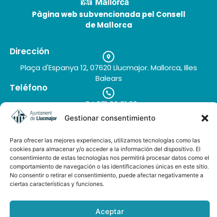
Pàgina web subvencionada pel Consell
de Mallorca
Dirección
Plaça d'Espanya 12, 07620 Llucmajor. Mallorca, Illes
Balears
Teléfono
+34 971 66 91 62
Correo electrónico
Gestionar consentimiento
turisme@llucmajor.org
Para ofrecer las mejores experiencias, utilizamos tecnologías como las
cookies para almacenar y/o acceder a la información del dispositivo. El
consentimiento de estas tecnologías nos permitirá procesar datos como el
Galería de imágenes
Buzón de sugerencias
comportamiento de navegación o las identificaciones únicas en este sitio.
No consentir o retirar el consentimiento, puede afectar negativamente a
ciertas características y funciones.
Aceptar