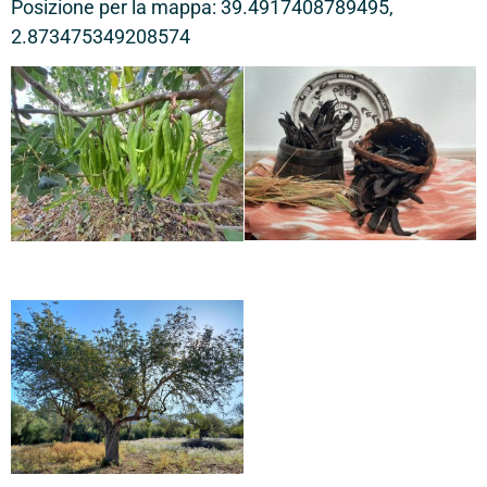
Posizione per la mappa: 39.4917408789495,
2.873475349208574