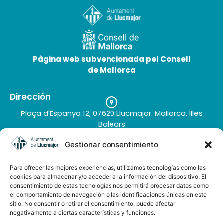
Pàgina web subvencionada pel Consell
de Mallorca
Dirección
Plaça d'Espanya 12, 07620 Llucmajor. Mallorca, Illes
Balears
Teléfono
Gestionar consentimiento
+34 971 66 91 62
Correo electrónico
Finca es Llobets
Para ofrecer las mejores experiencias, utilizamos tecnologías como las
turisme@llucmajor.org
cookies para almacenar y/o acceder a la información del dispositivo. El
consentimiento de estas tecnologías nos permitirá procesar datos como
el comportamiento de navegación o las identificaciones únicas en este
sitio. No consentir o retirar el consentimiento, puede afectar
Galería de imágenes
negativamente a ciertas características y funciones.
Buzón de sugerencias