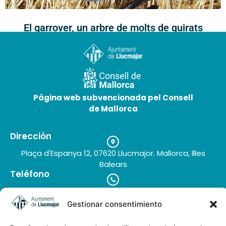
El garrover, un arbre de molts de quirats
14 de maig de 2026
Pàgina web subvencionada pel Consell
de Mallorca
Dirección
Plaça d'Espanya 12, 07620 Llucmajor. Mallorca, Illes
Balears
Teléfono
+34 971 66 91 62
Correo electrónico
Gestionar consentimiento
turisme@llucmajor.org