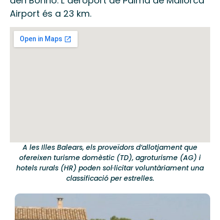
den Borino. L´aeroport de Palma de Mallorca
Airport és a 23 km.
A les Illes Balears, els proveïdors d’allotjament que
ofereixen turisme domèstic (TD), agroturisme (AG) i
hotels rurals (HR) poden sol·licitar voluntàriament una
classificació per estrelles.