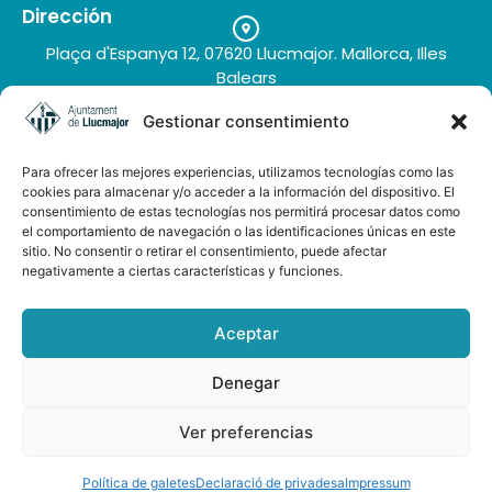
Gracia (Grace & Chic) | 3★
Dirección
Plaça d'Espanya 12, 07620 Llucmajor. Mallorca, Illes
Balears
Teléfono
Gestionar consentimiento
+34 971 66 91 62
Correo electrónico
Para ofrecer las mejores experiencias, utilizamos tecnologías como las
turisme@llucmajor.org
cookies para almacenar y/o acceder a la información del dispositivo. El
consentimiento de estas tecnologías nos permitirá procesar datos como
el comportamiento de navegación o las identificaciones únicas en este
sitio. No consentir o retirar el consentimiento, puede afectar
Galería de imágenes
negativamente a ciertas características y funciones.
Buzón de sugerencias
Aceptar
Denegar
AUDIOGUÍA LLUCMAJOR ESP-ENG
Ver preferencias
© 2025 VISIT LLUCMAJOR
Política de galetes
Declaració de privadesa
Impressum