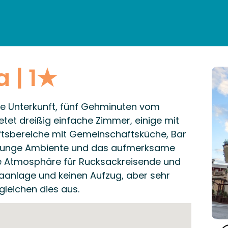
EN
ÜBERNACHTUNG
RESTAURANTS & LOKALE K
TAGESORDNUNG
PRAKTISCHE INFORMATIONEN
a | 1★
ige Unterkunft, fünf Gehminuten vom
ietet dreißig einfache Zimmer, einige mit
tsbereiche mit Gemeinschaftsküche, Bar
as junge Ambiente und das aufmerksame
he Atmosphäre für Rucksackreisende und
imaanlage und keinen Aufzug, aber sehr
gleichen dies aus.