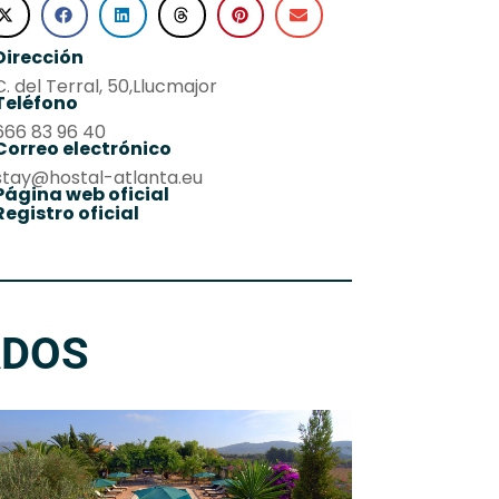
Dirección
C. del Terral, 50,Llucmajor
Teléfono
666 83 96 40
Correo electrónico
stay@hostal-atlanta.eu
Página web oficial
Registro oficial
ADOS