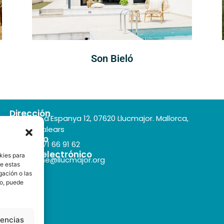
Son Bieló
Dirección
Plaça d'Espanya 12, 07620 Llucmajor. Mallorca,
Illes Balears
Teléfono
+34 971 66 91 62
Correo electrónico
kies para
turisme@llucmajor.org
de estas
gación o las
to, puede
rencias