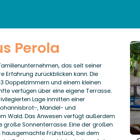
EN
ÜBERNACHTUNG
RESTAURANTS & LOKALE K
TAGESORDNUNG
PRAKTISCHE INFORMATIONEN
s Perola
 Familienunternehmen, das seit seiner
e Erfahrung zurückblicken kann. Die
, 3 Doppelzimmern und einem kleinen
nfte verfügen über eine eigene Terrasse.
ivilegierten Lage inmitten einer
ohannisbrot-, Mandel- und
m Wald. Das Anwesen verfügt außerdem
 große Sonnenterrasse. Eine der großen
das hausgemachte Frühstück, bei dem