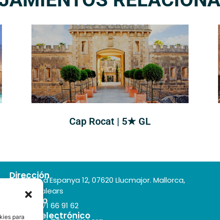
Cap Rocat | 5★ GL
Dirección
Plaça d'Espanya 12, 07620 Llucmajor. Mallorca,
Illes Balears
Teléfono
+34 971 66 91 62
Correo electrónico
kies para