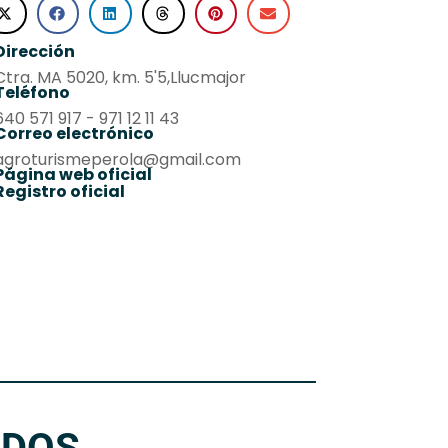
Dirección
Ctra. MA 5020, km. 5'5,Llucmajor
Teléfono
640 571 917 - 971 12 11 43
Correo electrónico
agroturismeperola@gmail.com
Página web oficial
Registro oficial
ADOS