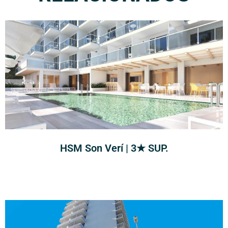
HSM Son Verí | 3★ SUP.