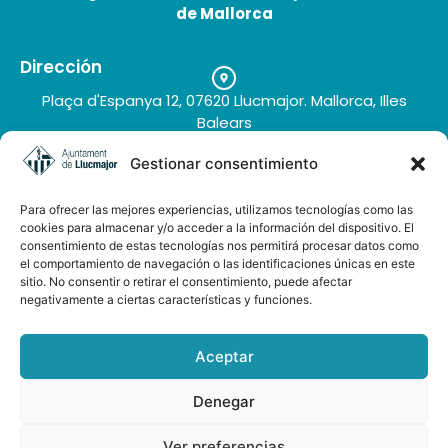
de Mallorca
Dirección
Finca es Llobets
Plaça d'Espanya 12, 07620 Llucmajor. Mallorca, Illes
Balears
Teléfono
Gestionar consentimiento
+34 971 66 91 62
Correo electrónico
Para ofrecer las mejores experiencias, utilizamos tecnologías como las
turisme@llucmajor.org
cookies para almacenar y/o acceder a la información del dispositivo. El
consentimiento de estas tecnologías nos permitirá procesar datos como
el comportamiento de navegación o las identificaciones únicas en este
sitio. No consentir o retirar el consentimiento, puede afectar
Galería de imágenes
negativamente a ciertas características y funciones.
Buzón de sugerencias
Aceptar
Denegar
AUDIOGUÍA LLUCMAJOR ESP-ENG
Ver preferencias