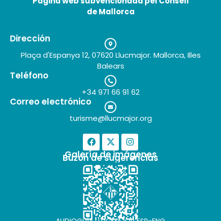
Pàgina web subvencionada pel Consell
25 de mai de 2026
de Mallorca
Dirección
Plaça d'Espanya 12, 07620 Llucmajor. Mallorca, Illes
Balears
Teléfono
+34 971 66 91 62
Correo electrónico
turisme@llucmajor.org
Galería de imágenes
Buzón de sugerencias