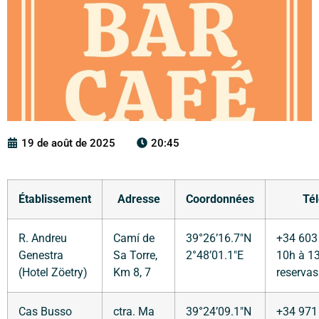
19 de août de 2025
20:45
Établissement
Adresse
Coordonnées
Tél
R. Andreu
Camí de
39°26’16.7″N
+34 603 
Genestra
Sa Torre,
2°48’01.1″E
10h à 1
(Hotel Zöetry)
Km 8, 7
reserva
Cas Busso
ctra. Ma
39°24’09.1″N
+34 971