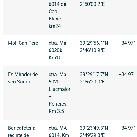
6014 de
2°50’00.2″E
Cap
Blanc,
km24
Molí Can Pere
ctra. Ma-
39°29’56.1″N
+34 971
6020b
2°46’10.9″E
Km10
Es Mirador de
ctra. Ma
39°29’17.7″N
+34 971
son Samà
5020
2°56’20.0″E
Llucmajor
–
Porreres,
Km 3.5
Bar cafeteria
ctra. MA
39°23’49.3″N
+34 971
recinte de
6014, Km
2°49’29.3″E