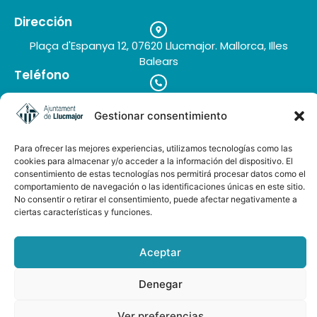
Dirección
Plaça d'Espanya 12, 07620 Llucmajor. Mallorca, Illes
Balears
Teléfono
+34 971 66 91 62
Correo electrónico
Gestionar consentimiento
turisme@llucmajor.org
Para ofrecer las mejores experiencias, utilizamos tecnologías como las
cookies para almacenar y/o acceder a la información del dispositivo. El
consentimiento de estas tecnologías nos permitirá procesar datos como el
Galería de imágenes
comportamiento de navegación o las identificaciones únicas en este sitio.
Buzón de sugerencias
No consentir o retirar el consentimiento, puede afectar negativamente a
ciertas características y funciones.
Aceptar
Denegar
AUDIOGUÍA LLUCMAJOR ESP-ENG
Ver preferencias