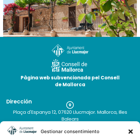
Son Samà
Pàgina web subvencionada pel Consell
de Mallorca
Dirección
Plaça d'Espanya 12, 07620 Llucmajor. Mallorca, Illes
Balears
Teléfono
Gestionar consentimiento
+34 971 66 91 62