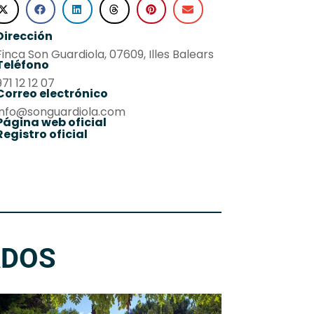
Dirección
Finca Son Guardiola, 07609, Illes Balears
Teléfono
971 12 12 07
Correo electrónico
info@songuardiola.com
Página web oficial
Registro oficial
ADOS