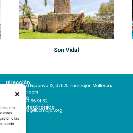
Son Vidal
Dirección
Plaça d'Espanya 12, 07620 Llucmajor. Mallorca,
Illes Balears
Teléfono
+34 971 66 91 62
Correo electrónico
kies para
turisme@llucmajor.org
de estas
gación o las
to, puede