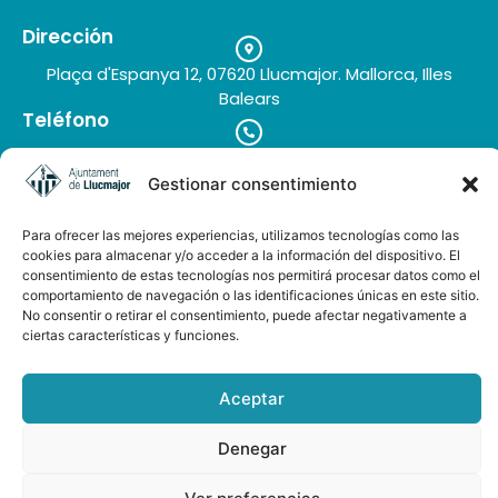
Dirección
Plaça d'Espanya 12, 07620 Llucmajor. Mallorca, Illes
Balears
Teléfono
+34 971 66 91 62
Correo electrónico
Gestionar consentimiento
turisme@llucmajor.org
Para ofrecer las mejores experiencias, utilizamos tecnologías como las
cookies para almacenar y/o acceder a la información del dispositivo. El
consentimiento de estas tecnologías nos permitirá procesar datos como el
Galería de imágenes
comportamiento de navegación o las identificaciones únicas en este sitio.
Buzón de sugerencias
No consentir o retirar el consentimiento, puede afectar negativamente a
ciertas características y funciones.
Aceptar
Denegar
AUDIOGUÍA LLUCMAJOR ESP-ENG