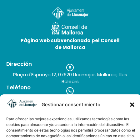
Eventi sportivi a Llucmajor
19 de Maggio de 2026
Pàgina web subvencionada pel Consell
de Mallorca
Dirección
Plaça d'Espanya 12, 07620 Llucmajor. Mallorca, Illes
Balears
Teléfono
+34 971 66 91 62
Correo electrónico
Gestionar consentimiento
turisme@llucmajor.org
Para ofrecer las mejores experiencias, utilizamos tecnologías como las
cookies para almacenar y/o acceder a la información del dispositivo. El
consentimiento de estas tecnologías nos permitirá procesar datos como el
comportamiento de navegación o las identificaciones únicas en este sitio.
Galería de imágenes
Buzón de sugerencias