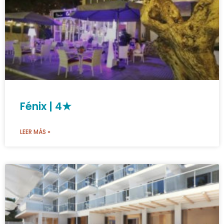
Fénix | 4★
LEER MÁS »