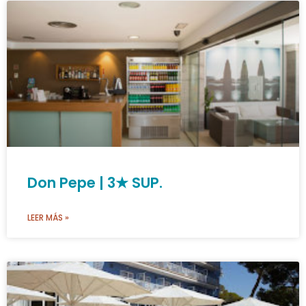
Don Pepe | 3★ SUP.
LEER MÁS »