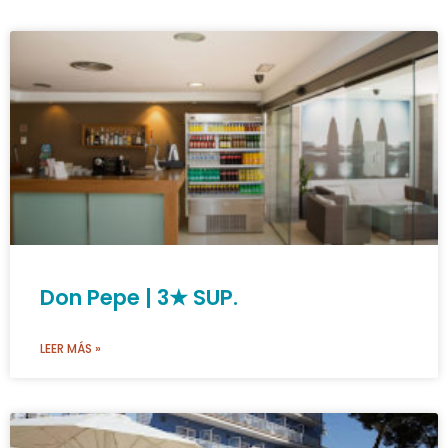
Don Pepe | 3★ SUP.
LEER MÁS »