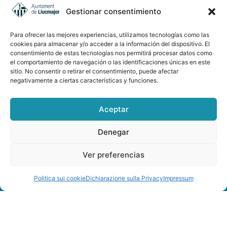
Gestionar consentimiento
Dirección
Plaça d'Espanya 12, 07620 Llucmajor. Mallorca, Illes
Para ofrecer las mejores experiencias, utilizamos tecnologías como las
Balears
cookies para almacenar y/o acceder a la información del dispositivo. El
Teléfono
consentimiento de estas tecnologías nos permitirá procesar datos como
el comportamiento de navegación o las identificaciones únicas en este
+34 971 66 91 62
sitio. No consentir o retirar el consentimiento, puede afectar
Correo electrónico
negativamente a ciertas características y funciones.
turisme@llucmajor.org
Aceptar
Galería de imágenes
Denegar
Buzón de sugerencias
Ver preferencias
Politica sui cookie
Dichiarazione sulla Privacy
Impressum
AUDIOGUÍA LLUCMAJOR ESP-ENG