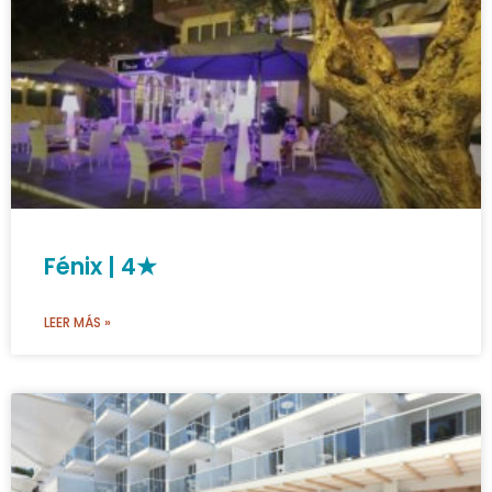
Fénix | 4★
LEER MÁS »