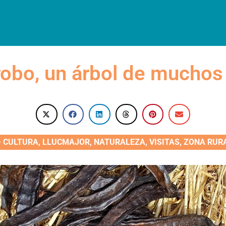
OJAMIENTOS
RESTAURACIÓN
VISITAS
AGENDA
ESP
robo, un árbol de muchos
CULTURA
,
LLUCMAJOR
,
NATURALEZA
,
VISITAS
,
ZONA RUR