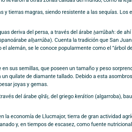
as y tierras magras, siendo resistente a las sequías. Lo
guas deriva del persa, a través del árabe
ẖarrūbah
: de ah
hispanoárabe
alẖarrúba
). Cuenta la tradición que San Juan
o el alemán, se le conoce popularmente como el “árbol d
e en sus semillas, que poseen un tamaño y peso sorpren
a un quilate de diamante tallado. Debido a esta asombro
pesar joyas y gemas.
través del árabe
qīrāṭ
, del griego
kerátion
(algarroba), bau
en la economía de Llucmajor, tierra de gran actividad agrí
anado y, en tiempos de escasez, como fuente nutricional