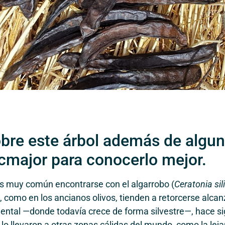
obre este árbol además de algu
ucmajor para conocerlo mejor.
s muy común encontrarse con el algarrobo (
Ceratonia sil
, como en los ancianos olivos, tienden a retorcerse al
riental —donde todavía crece de forma silvestre—, hace si
o llevaron a otras zonas cálidas del mundo, como la leja