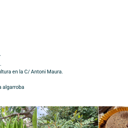
r
.
ltura en la C/ Antoni Maura.
a algarroba