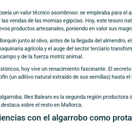
poseía un valor técnico asombroso: se empleaba para el a
 las vendas de las momias egipcias. Hoy, este tesoro nat
evos productos artesanales, poniendo en valor sus magní
lorquín junto al olivo, antes de la llegada del almendro, 
aquinaria agrícola y el auge del sector terciario transfor
campo y de la fuerza motriz animal.
tóricos, hoy vive un renacimiento fascinante. El secreto 
ín (un aditivo natural extraído de sus semillas) hasta el 
lgarroba; Illes Balears es la segunda región productora d
 destaca sobre el resto en Mallorca.
iencias con el algarrobo como prot