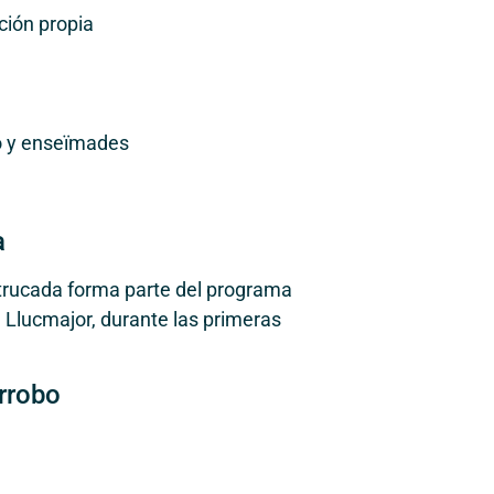
ión propia
to y enseïmades
a
strucada forma parte del programa
 Llucmajor, durante las primeras
rrobo